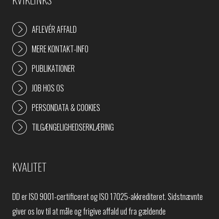
AFLEVÉR AFFALD
MERE KONTAKT-INFO
PUBLIKATIONER
JOB HOS OS
PERSONDATA & COOKIES
TILGÆNGELIGHEDSERKLÆRING
KVALITET
DD er ISO 9001-certificeret og ISO 17025-akkrediteret. Sidstnævnte
giver os lov til at måle og frigive affald ud fra gældende