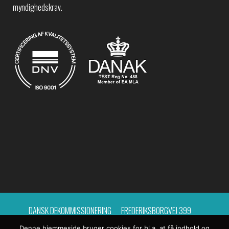
myndighedskrav.
DANSK DEKOMMISSIONERING
FREDERIKSBORGVEJ 399
Denne hjemmeside bruger cookies for bl.a. at få indhold og