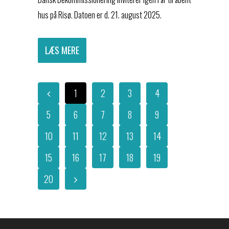
hus på Risø. Datoen er d. 21. august 2025.
LÆS MERE
1
2
3
4
5
6
7
8
9
10
11
12
13
14
15
16
17
18
19
20