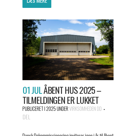
LÆS MERE
01 JUL
ÅBENT HUS 2025 –
TILMELDINGEN ER LUKKET
PUBLICERET I 2025
UNDER
VIRKSOMHEDEN DD
DEL
Dansk Dekommissionering inviterer igen i år til åbent