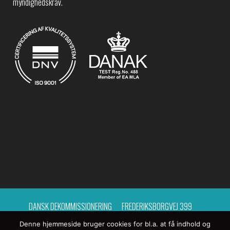
myndighedskrav.
DANSK DEKOMMISSIONERING
FREDERIKSBORGVEJ 399
Denne hjemmeside bruger cookies for bl.a. at få indhold og
BYGNING 214, POSTCENTER 15
4000 ROSKILDE