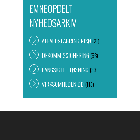
EMNEOPDELT
NYHEDSARKIV
AFFALDSLAGRING RISØ
(21)
DEKOMMISSIONERING
(53)
LANGSIGTET LØSNING
(33)
VIRKSOMHEDEN DD
(113)