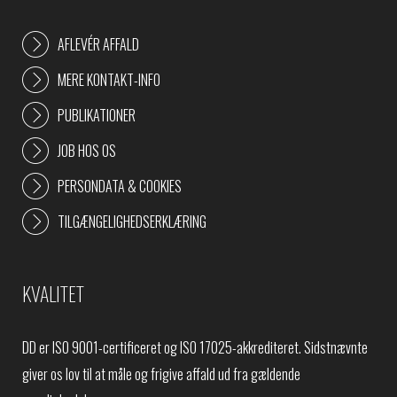
AFLEVÉR AFFALD
MERE KONTAKT-INFO
PUBLIKATIONER
JOB HOS OS
PERSONDATA & COOKIES
TILGÆNGELIGHEDSERKLÆRING
KVALITET
DD er ISO 9001-certificeret og ISO 17025-akkrediteret. Sidstnævnte
giver os lov til at måle og frigive affald ud fra gældende