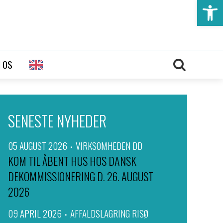
Open t
 OS
SENESTE NYHEDER
05 AUGUST 2026
VIRKSOMHEDEN DD
KOM TIL ÅBENT HUS HOS DANSK
DEKOMMISSIONERING D. 26. AUGUST
2026
09 APRIL 2026
AFFALDSLAGRING RISØ