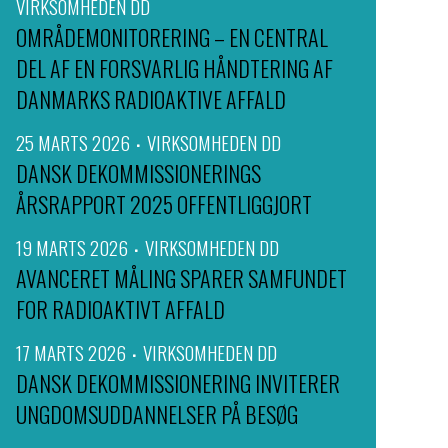
VIRKSOMHEDEN DD
OMRÅDEMONITORERING – EN CENTRAL
DEL AF EN FORSVARLIG HÅNDTERING AF
DANMARKS RADIOAKTIVE AFFALD
25 MARTS 2026
VIRKSOMHEDEN DD
DANSK DEKOMMISSIONERINGS
ÅRSRAPPORT 2025 OFFENTLIGGJORT
19 MARTS 2026
VIRKSOMHEDEN DD
AVANCERET MÅLING SPARER SAMFUNDET
FOR RADIOAKTIVT AFFALD
17 MARTS 2026
VIRKSOMHEDEN DD
DANSK DEKOMMISSIONERING INVITERER
UNGDOMSUDDANNELSER PÅ BESØG