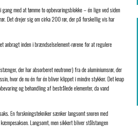
 i gang med at tømme to opbevaringsblokke – én lige ved siden
rør. Det drejer sig om cirka 200 rør, der på forskellig vis har
et anbragt inden i brændselselement-rørene for at regulere
lstænger, der har absorberet neutroner) fra de aluminiumsrør, der
ssin, hvor de nu én for én bliver klippet i mindre stykker. Det knap
pbevaring og behandling af bestrålede elementer, da vand
esaks. En forskningstekniker sænker langsomt snoren med
 kæmpesaksen. Langsomt, men sikkert bliver stålstangen