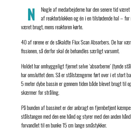
N
Nogle af medarbejderne har den senere tid været
af reaktorblokken og én i en tilstødende hal – for 
været brugt, mens reaktoren kørte.
40 af rørene er de såkaldte Flux Scan Absorbers. De har vær
fissionen, så derfor skal de behandles særligt varsomt.
Holdet har omhyggeligt fjernet selve ‘absorberne’ (tynde stå
har omsluttet dem. Så er stålstængerne ført over i et stort ba
5 meter dybe bassin er gennem tiden både blevet brugt til o
skærmer for stråling.
På bunden af bassinet er der anbragt en fjernbetjent kæmp
stålstangen med den ene hånd og styrer med den anden hånd
forvandlet til en bunke 15 cm lange småstykker.