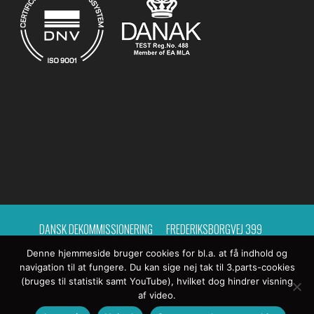
DANSK DEKOMMISSIONERING
FREDERIKSBORGVEJ 399
Denne hjemmeside bruger cookies for bl.a. at få indhold og
BYGNING 214, POSTCENTER 15
4000 ROSKILDE
navigation til at fungere. Du kan sige nej tak til 3.parts-cookies
(bruges til statistik samt YouTube), hvilket dog hindrer visning
TLF.: 4633 6300
E-MAIL:
DD@DEKOM.DK
af video.
EAN-NR. 5798000416871
CVR-NR.: 26144744