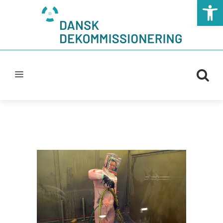
Open t