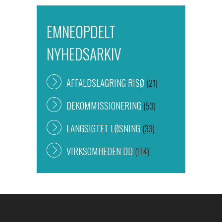
EMNEOPDELT
NYHEDSARKIV
AFFALDSLAGRING RISØ
(21)
DEKOMMISSIONERING
(53)
LANGSIGTET LØSNING
(33)
VIRKSOMHEDEN DD
(114)