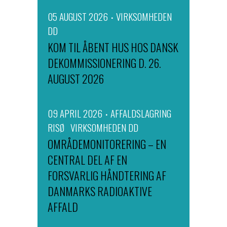
05 AUGUST 2026
VIRKSOMHEDEN
DD
KOM TIL ÅBENT HUS HOS DANSK
DEKOMMISSIONERING D. 26.
AUGUST 2026
09 APRIL 2026
AFFALDSLAGRING
RISØ
VIRKSOMHEDEN DD
OMRÅDEMONITORERING – EN
CENTRAL DEL AF EN
FORSVARLIG HÅNDTERING AF
DANMARKS RADIOAKTIVE
AFFALD