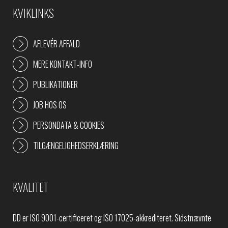
KVIKLINKS
AFLEVÉR AFFALD
MERE KONTAKT-INFO
PUBLIKATIONER
JOB HOS OS
PERSONDATA & COOKIES
TILGÆNGELIGHEDSERKLÆRING
KVALITET
DD er ISO 9001-certificeret og ISO 17025-akkrediteret. Sidstnævnte