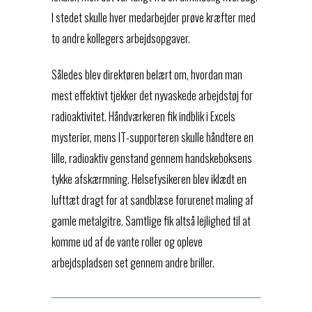
I stedet skulle hver medarbejder prøve kræfter med
to andre kollegers arbejdsopgaver.
Således blev direktøren belært om, hvordan man
mest effektivt tjekker det nyvaskede arbejdstøj for
radioaktivitet. Håndværkeren fik indblik i Excels
mysterier, mens IT-supporteren skulle håndtere en
lille, radioaktiv genstand gennem handskeboksens
tykke afskærmning. Helsefysikeren blev iklædt en
lufttæt dragt for at sandblæse forurenet maling af
gamle metalgitre. Samtlige fik altså lejlighed til at
komme ud af de vante roller og opleve
arbejdspladsen set gennem andre briller.