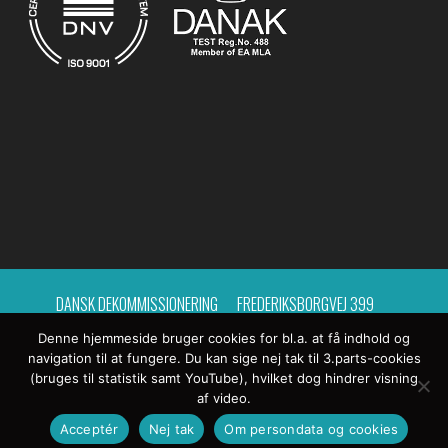
DANSK DEKOMMISSIONERING
FREDERIKSBORGVEJ 399
Denne hjemmeside bruger cookies for bl.a. at få indhold og
BYGNING 214, POSTCENTER 15
4000 ROSKILDE
navigation til at fungere. Du kan sige nej tak til 3.parts-cookies
(bruges til statistik samt YouTube), hvilket dog hindrer visning
TLF.: 4633 6300
E-MAIL:
DD@DEKOM.DK
af video.
EAN-NR. 5798000416871
CVR-NR.: 26144744
Acceptér
Nej tak
Om persondata og cookies