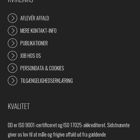
AFLEVÉR AFFALD
MERE KONTAKT-INFO
PUBLIKATIONER
JOB HOS OS
PERSONDATA & COOKIES
TILGÆNGELIGHEDSERKLÆRING
KVALITET
DD er ISO 9001-certificeret og ISO 17025-akkrediteret. Sidstnævnte
giver os lov til at måle og frigive affald ud fra gældende