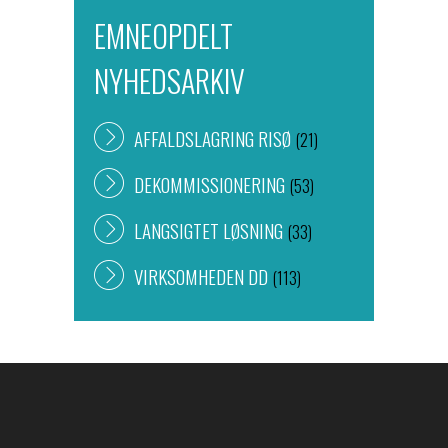
EMNEOPDELT
NYHEDSARKIV
AFFALDSLAGRING RISØ
(21)
DEKOMMISSIONERING
(53)
LANGSIGTET LØSNING
(33)
VIRKSOMHEDEN DD
(113)