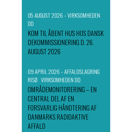
05 AUGUST 2026
VIRKSOMHEDEN
DD
KOM TIL ÅBENT HUS HOS DANSK
DEKOMMISSIONERING D. 26.
AUGUST 2026
09 APRIL 2026
AFFALDSLAGRING
RISØ
VIRKSOMHEDEN DD
OMRÅDEMONITORERING – EN
CENTRAL DEL AF EN
FORSVARLIG HÅNDTERING AF
DANMARKS RADIOAKTIVE
AFFALD