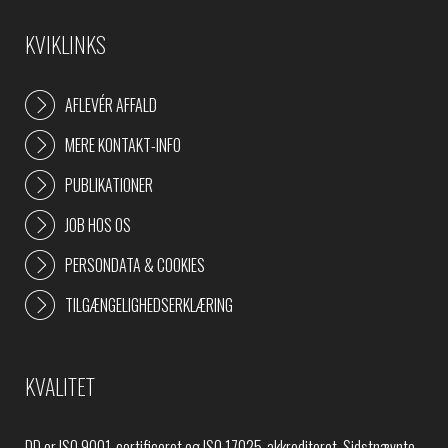
KVIKLINKS
AFLEVÉR AFFALD
MERE KONTAKT-INFO
PUBLIKATIONER
JOB HOS OS
PERSONDATA & COOKIES
TILGÆNGELIGHEDSERKLÆRING
KVALITET
DD er ISO 9001-certificeret og ISO 17025-akkrediteret. Sidstnævnte