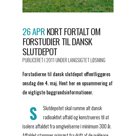
26 APR
KORT FORTALT OM
FORSTUDIER TIL DANSK
SLUTDEPOT
PUBLICERET I 2011
UNDER
LANGSIGTET LØSNING
Forstudierne til dansk slutdepot offentliggøres
onsdag den 4. maj. Hent her en opsummering af
de vigtigste baggrundsinformationer.
S
Slutdepotet skal rumme alt dansk
radioaktivt affald og konstrueres til at
isolere affaldet fra omgivelserne i minimum 300 år.
Affaldet stammer primært fra drift af de nukleare