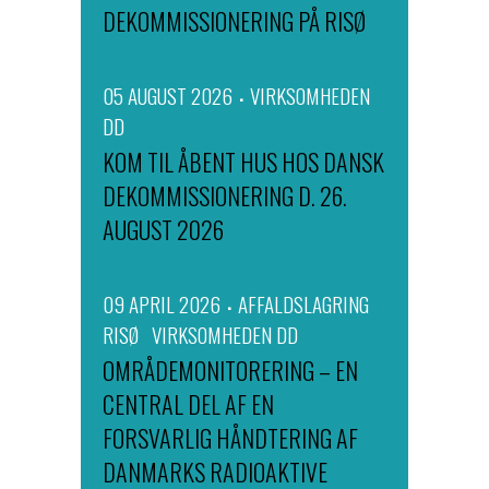
DEKOMMISSIONERING PÅ RISØ
05 AUGUST 2026
VIRKSOMHEDEN
DD
KOM TIL ÅBENT HUS HOS DANSK
DEKOMMISSIONERING D. 26.
AUGUST 2026
09 APRIL 2026
AFFALDSLAGRING
RISØ
VIRKSOMHEDEN DD
OMRÅDEMONITORERING – EN
CENTRAL DEL AF EN
FORSVARLIG HÅNDTERING AF
DANMARKS RADIOAKTIVE