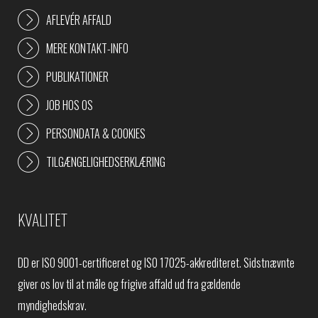
AFLEVÉR AFFALD
MERE KONTAKT-INFO
PUBLIKATIONER
JOB HOS OS
PERSONDATA & COOKIES
TILGÆNGELIGHEDSERKLÆRING
KVALITET
DD er ISO 9001-certificeret og ISO 17025-akkrediteret. Sidstnævnte
giver os lov til at måle og frigive affald ud fra gældende
myndighedskrav.