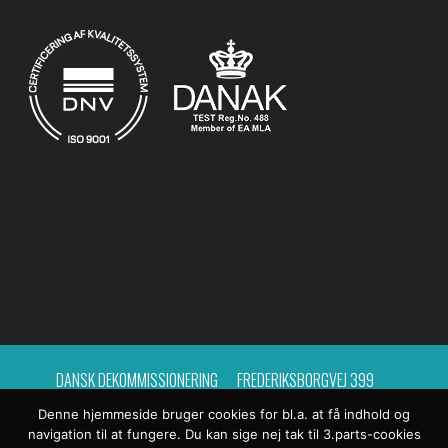
DANSK DEKOMMISSIONERING
FREDERIKSBORGVEJ 399
Denne hjemmeside bruger cookies for bl.a. at få indhold og
BYGNING 214, POSTCENTER 15
4000 ROSKILDE
navigation til at fungere. Du kan sige nej tak til 3.parts-cookies