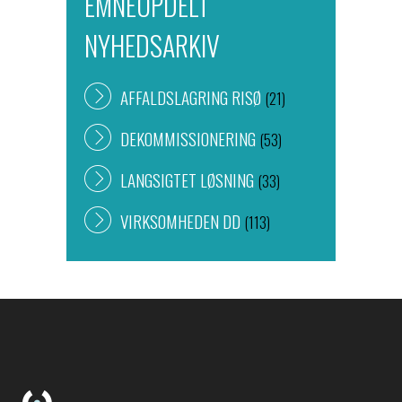
EMNEOPDELT
NYHEDSARKIV
AFFALDSLAGRING RISØ
(21)
DEKOMMISSIONERING
(53)
LANGSIGTET LØSNING
(33)
VIRKSOMHEDEN DD
(113)