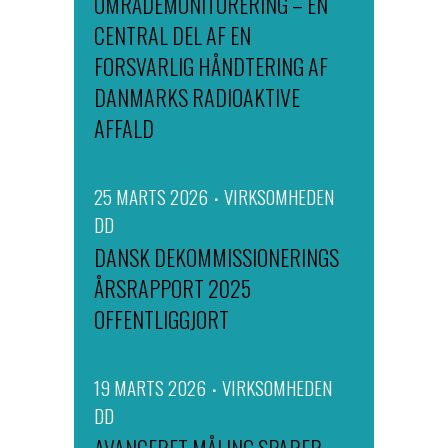
OMRÅDEMONITORERING – EN
CENTRAL DEL AF EN
FORSVARLIG HÅNDTERING AF
DANMARKS RADIOAKTIVE
AFFALD
25 MARTS 2026
VIRKSOMHEDEN
DD
DANSK DEKOMMISSIONERINGS
ÅRSRAPPORT 2025
OFFENTLIGGJORT
19 MARTS 2026
VIRKSOMHEDEN
DD
AVANCERET MÅLING SPARER