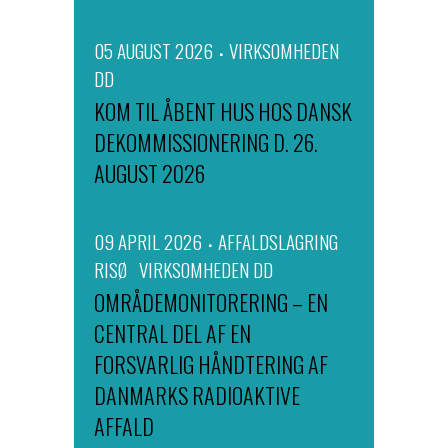
05 AUGUST 2026
VIRKSOMHEDEN
DD
KOM TIL ÅBENT HUS HOS DANSK
DEKOMMISSIONERING D. 26.
AUGUST 2026
09 APRIL 2026
AFFALDSLAGRING
RISØ
VIRKSOMHEDEN DD
OMRÅDEMONITORERING – EN
CENTRAL DEL AF EN
FORSVARLIG HÅNDTERING AF
DANMARKS RADIOAKTIVE
AFFALD