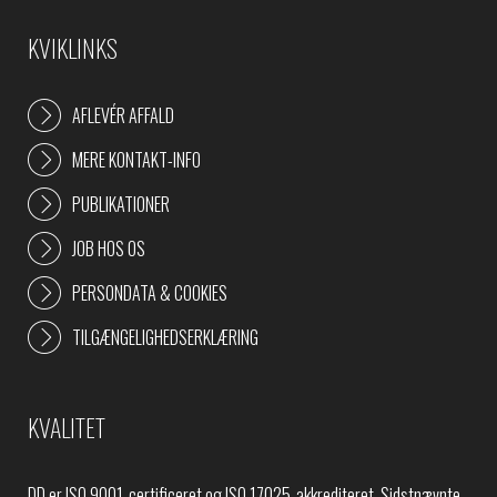
KVIKLINKS
AFLEVÉR AFFALD
MERE KONTAKT-INFO
PUBLIKATIONER
JOB HOS OS
PERSONDATA & COOKIES
TILGÆNGELIGHEDSERKLÆRING
KVALITET
DD er ISO 9001-certificeret og ISO 17025-akkrediteret. Sidstnævnte