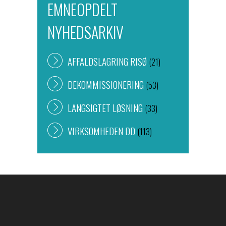
EMNEOPDELT
NYHEDSARKIV
AFFALDSLAGRING RISØ
(21)
DEKOMMISSIONERING
(53)
LANGSIGTET LØSNING
(33)
VIRKSOMHEDEN DD
(113)