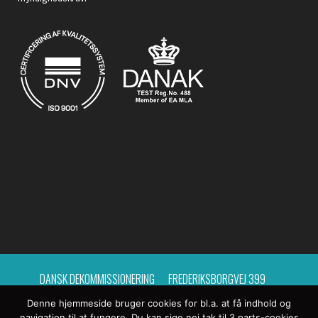
DANSK DEKOMMISSIONERING
FREDERIKSBORGVEJ 399
Denne hjemmeside bruger cookies for bl.a. at få indhold og
BYGNING 214, POSTCENTER 15
4000 ROSKILDE
navigation til at fungere. Du kan sige nej tak til 3.parts-cookies