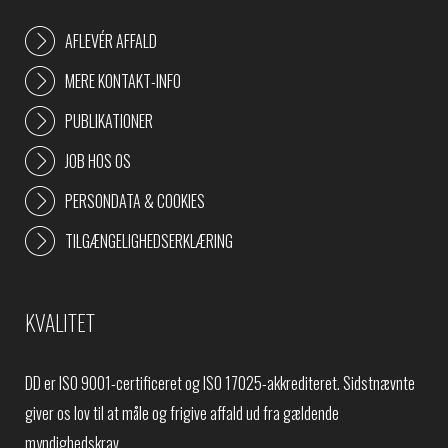
AFLEVÉR AFFALD
MERE KONTAKT-INFO
PUBLIKATIONER
JOB HOS OS
PERSONDATA & COOKIES
TILGÆNGELIGHEDSERKLÆRING
KVALITET
DD er ISO 9001-certificeret og ISO 17025-akkrediteret. Sidstnævnte
giver os lov til at måle og frigive affald ud fra gældende
myndighedskrav.