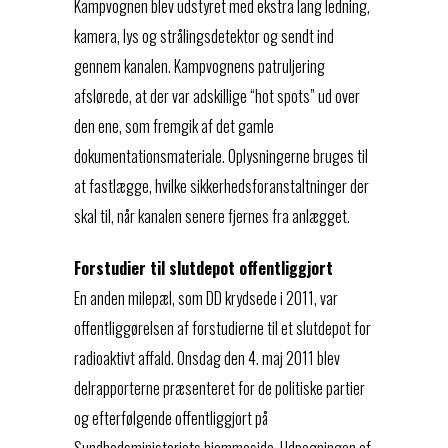
Kampvognen blev udstyret med ekstra lang ledning,
kamera, lys og strålingsdetektor og sendt ind
gennem kanalen. Kampvognens patruljering
afslørede, at der var adskillige “hot spots” ud over
den ene, som fremgik af det gamle
dokumentationsmateriale. Oplysningerne bruges til
at fastlægge, hvilke sikkerhedsforanstaltninger der
skal til, når kanalen senere fjernes fra anlægget.
Forstudier til slutdepot offentliggjort
En anden milepæl, som DD krydsede i 2011, var
offentliggørelsen af forstudierne til et slutdepot for
radioaktivt affald. Onsdag den 4. maj 2011 blev
delrapporterne præsenteret for de politiske partier
og efterfølgende offentliggjort på
Sundhedsministeriets hjemmeside. Udpegningen af