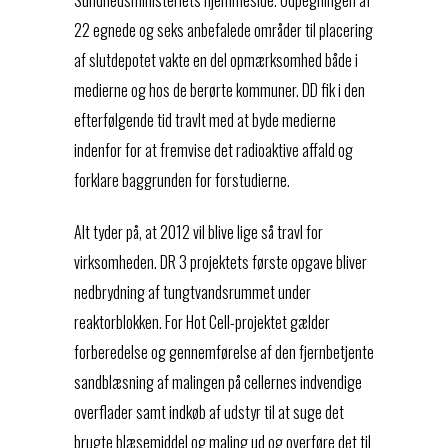
22 egnede og seks anbefalede områder til placering
af slutdepotet vakte en del opmærksomhed både i
medierne og hos de berørte kommuner. DD fik i den
efterfølgende tid travlt med at byde medierne
indenfor for at fremvise det radioaktive affald og
forklare baggrunden for forstudierne.
Alt tyder på, at 2012 vil blive lige så travl for
virksomheden. DR 3 projektets første opgave bliver
nedbrydning af tungtvandsrummet under
reaktorblokken. For Hot Cell-projektet gælder
forberedelse og gennemførelse af den fjernbetjente
sandblæsning af malingen på cellernes indvendige
overflader samt indkøb af udstyr til at suge det
brugte blæsemiddel og maling ud og overføre det til