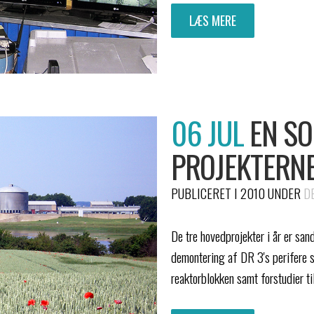
LÆS MERE
06 JUL
EN S
PROJEKTERN
PUBLICERET I 2010
UNDER
D
De tre hovedprojekter i år er sa
demontering af DR 3's perifere
reaktorblokken samt forstudier ti