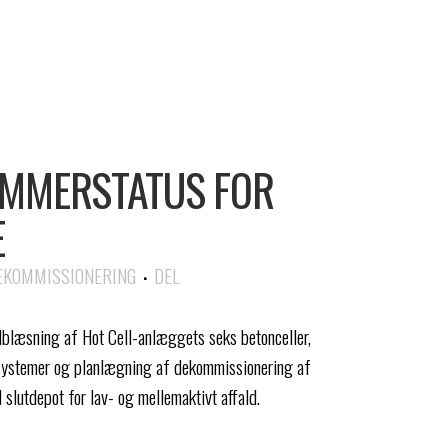
OMMERSTATUS FOR
E
EKOMMISSIONERING
DEL
ndblæsning af Hot Cell-anlæggets seks betonceller,
 systemer og planlægning af dekommissionering af
l slutdepot for lav- og mellemaktivt affald.