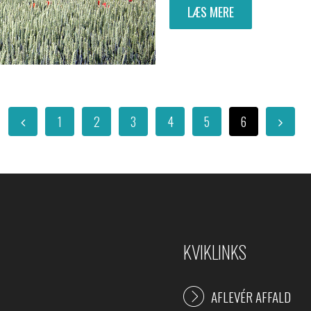
LÆS MERE
1
2
3
4
5
6
KVIKLINKS
AFLEVÉR AFFALD