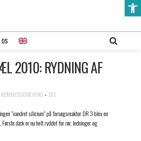
Open t
 OS
ÆL 2010: RYDNING AF
EKOMMISSIONERING
DEL
ngen "vandret silicium" på forsøgsreaktor DR 3 blev en
 Første dæk er nu helt ryddet for rør, ledninger og