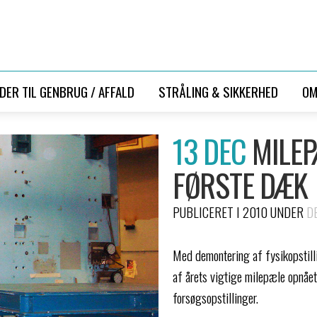
LDER TIL GENBRUG / AFFALD
STRÅLING & SIKKERHED
OM
13 DEC
MILEP
FØRSTE DÆK
PUBLICERET I 2010
UNDER
D
Med demontering af fysikopstilli
af årets vigtige milepæle opnået.
forsøgsopstillinger.