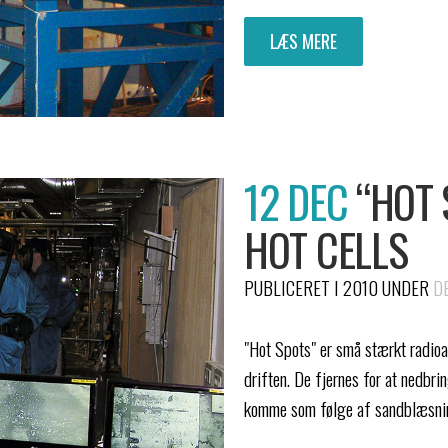
LÆS MERE
12 DEC
“HOT 
HOT CELLS
PUBLICERET I 2010
UNDER
D
"Hot Spots" er små stærkt radioa
driften. De fjernes for at nedbrin
komme som følge af sandblæsnin