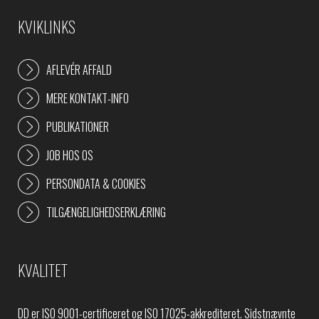
KVIKLINKS
AFLEVÉR AFFALD
MERE KONTAKT-INFO
PUBLIKATIONER
JOB HOS OS
PERSONDATA & COOKIES
TILGÆNGELIGHEDSERKLÆRING
KVALITET
DD er ISO 9001-certificeret og ISO 17025-akkrediteret. Sidstnævnte