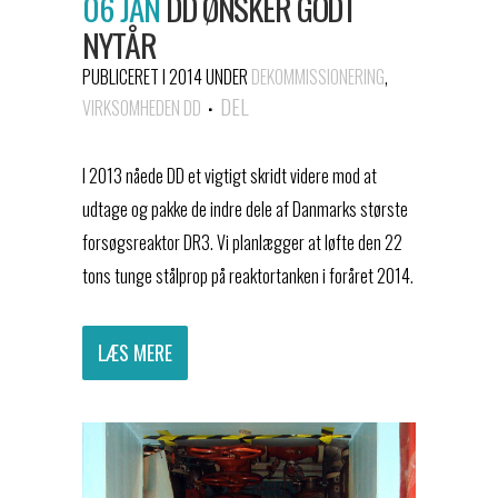
06 JAN
DD ØNSKER GODT
NYTÅR
PUBLICERET I 2014
UNDER
DEKOMMISSIONERING
,
DEL
VIRKSOMHEDEN DD
I 2013 nåede DD et vigtigt skridt videre mod at
udtage og pakke de indre dele af Danmarks største
forsøgsreaktor DR3. Vi planlægger at løfte den 22
tons tunge stålprop på reaktortanken i foråret 2014.
LÆS MERE