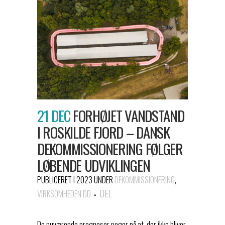
21 DEC
FORHØJET VANDSTAND
I ROSKILDE FJORD – DANSK
DEKOMMISSIONERING FØLGER
LØBENDE UDVIKLINGEN
PUBLICERET I 2023
UNDER
DEKOMMISSIONERING
,
DEL
VIRKSOMHEDEN DD
De nuværende prognoser peger på at, der ikke bliver