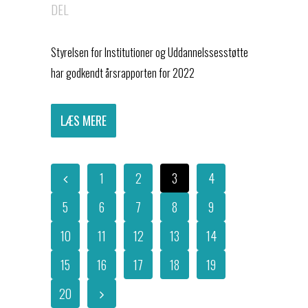
DEL
Styrelsen for Institutioner og Uddannelssesstøtte
har godkendt årsrapporten for 2022
LÆS MERE
1
2
3
4
5
6
7
8
9
10
11
12
13
14
15
16
17
18
19
20